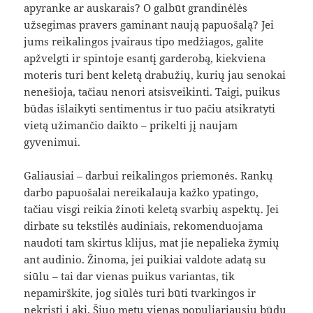
apyranke ar auskarais? O galbūt grandinėlės
užsegimas pravers gaminant naują papuošalą? Jei
jums reikalingos įvairaus tipo medžiagos, galite
apžvelgti ir spintoje esantį garderobą, kiekviena
moteris turi bent keletą drabužių, kurių jau senokai
nenešioja, tačiau nenori atsisveikinti. Taigi, puikus
būdas išlaikyti sentimentus ir tuo pačiu atsikratyti
vietą užimančio daikto – prikelti jį naujam
gyvenimui.
Galiausiai – darbui reikalingos priemonės. Rankų
darbo papuošalai nereikalauja kažko ypatingo,
tačiau visgi reikia žinoti keletą svarbių aspektų. Jei
dirbate su tekstilės audiniais, rekomenduojama
naudoti tam skirtus klijus, mat jie nepalieka žymių
ant audinio. Žinoma, jei puikiai valdote adatą su
siūlu – tai dar vienas puikus variantas, tik
nepamirškite, jog siūlės turi būti tvarkingos ir
nekristi į akį. Šiuo metu vienas populiariausių būdų