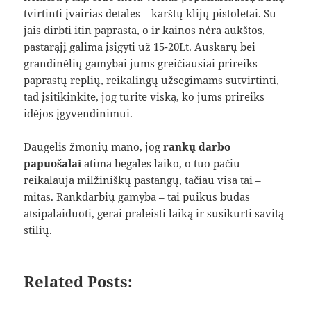
tvirtinti įvairias detales – karštų klijų pistoletai. Su
jais dirbti itin paprasta, o ir kainos nėra aukštos,
pastarąjį galima įsigyti už 15-20Lt. Auskarų bei
grandinėlių gamybai jums greičiausiai prireiks
paprastų replių, reikalingų užsegimams sutvirtinti,
tad įsitikinkite, jog turite viską, ko jums prireiks
idėjos įgyvendinimui.
Daugelis žmonių mano, jog
rankų darbo
papuošalai
atima begales laiko, o tuo pačiu
reikalauja milžiniškų pastangų, tačiau visa tai –
mitas. Rankdarbių gamyba – tai puikus būdas
atsipalaiduoti, gerai praleisti laiką ir susikurti savitą
stilių.
Related Posts: