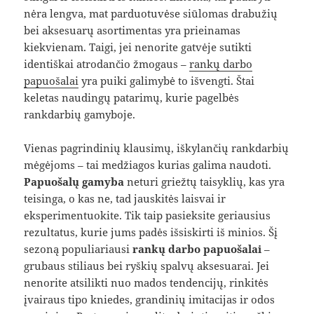
nėra lengva, mat parduotuvėse siūlomas drabužių
bei aksesuarų asortimentas yra prieinamas
kiekvienam. Taigi, jei nenorite gatvėje sutikti
identiškai atrodančio žmogaus –
rankų darbo
papuošalai
yra puiki galimybė to išvengti. Štai
keletas naudingų patarimų, kurie pagelbės
rankdarbių gamyboje.
Vienas pagrindinių klausimų, iškylančių rankdarbių
mėgėjoms – tai medžiagos kurias galima naudoti.
Papuošalų gamyba
neturi griežtų taisyklių, kas yra
teisinga, o kas ne, tad jauskitės laisvai ir
eksperimentuokite. Tik taip pasieksite geriausius
rezultatus, kurie jums padės išsiskirti iš minios. Šį
sezoną populiariausi
rankų darbo papuošalai
–
grubaus stiliaus bei ryškių spalvų aksesuarai. Jei
nenorite atsilikti nuo mados tendencijų, rinkitės
įvairaus tipo kniedes, grandinių imitacijas ir odos