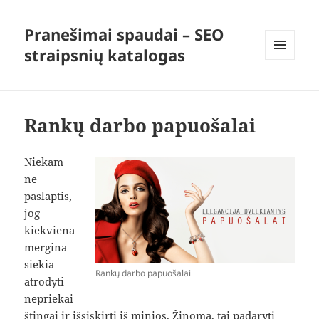
Pranešimai spaudai – SEO
straipsnių katalogas
MENIU
IR
VALDIKLIAI
Rankų darbo papuošalai
Niekam
ne
paslaptis,
jog
kiekviena
mergina
siekia
Rankų darbo papuošalai
atrodyti
nepriekai
štingai ir išsiskirti iš minios. Žinoma, tai padaryti