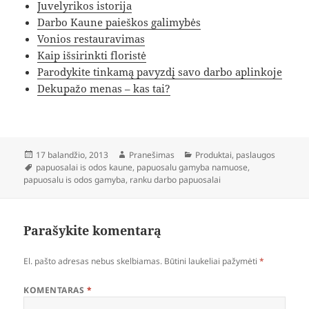
Juvelyrikos istorija
Darbo Kaune paieškos galimybės
Vonios restauravimas
Kaip išsirinkti floristė
Parodykite tinkamą pavyzdį savo darbo aplinkoje
Dekupažo menas – kas tai?
Paskelbta
Autorius
Kategorijos
17 balandžio, 2013
Pranešimas
Produktai, paslaugos
Žymos
papuosalai is odos kaune
,
papuosalu gamyba namuose
,
papuosalu is odos gamyba
,
ranku darbo papuosalai
Parašykite komentarą
El. pašto adresas nebus skelbiamas.
Būtini laukeliai pažymėti
*
KOMENTARAS
*